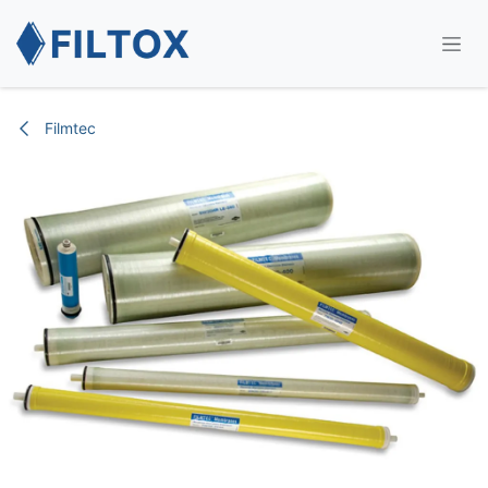
İçereği Atla
Filmtec