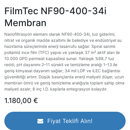
FilmTec NF90-400-34i
Membran
Nanofiltrasyon elemanı olarak NF90-400-34i, tuz giderimi,
nitrat ve organik madde azaltımı ile belediye ve endüstriyel su
hazırlama süreçlerinde enerji tasarrufu sağlar. Spiral sarımlı
poliamid ince film (TFC) yapısı ve yaklaşık 37 m² aktif alan ile
10.000 GPD permeat kapasitesi sunar. Yaklaşık %98,7 tuz
reddi, pH dayanımı 2–11 sürekli ve temizleme aralığı 1–13 ile
geniş kimyasal dayanım sağlar; 34 mil LDP ve iLEC bağlantısı
güvenilirliği artırır. Düşük basınçlarda enerji maliyeti düşer, uzun
membran ömrü ve geniş temizleme aralığıyla toplam sahip olma
maliyeti azalır; 8 inç I.D. kaplarla entegrasyon kolaydır.
1.180,00
€
Fiyat Teklifi Alın!