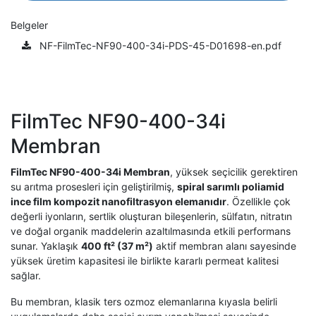
Belgeler
NF-FilmTec-NF90-400-34i-PDS-45-D01698-en.pdf
FilmTec NF90-400-34i
Membran
FilmTec NF90-400-34i Membran
, yüksek seçicilik gerektiren
su arıtma prosesleri için geliştirilmiş,
spiral sarımlı poliamid
ince film kompozit nanofiltrasyon elemanıdır
. Özellikle çok
değerli iyonların, sertlik oluşturan bileşenlerin, sülfatın, nitratın
ve doğal organik maddelerin azaltılmasında etkili performans
sunar. Yaklaşık
400 ft² (37 m²)
aktif membran alanı sayesinde
yüksek üretim kapasitesi ile birlikte kararlı permeat kalitesi
sağlar.
Bu membran, klasik ters ozmoz elemanlarına kıyasla belirli