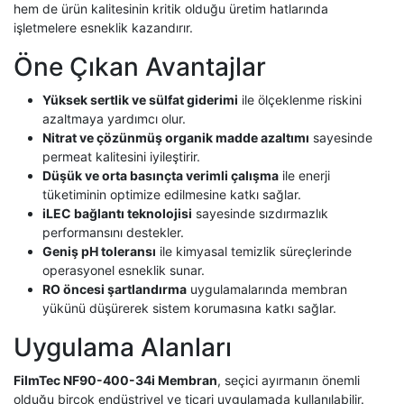
hem de ürün kalitesinin kritik olduğu üretim hatlarında
işletmelere esneklik kazandırır.
Öne Çıkan Avantajlar
Yüksek sertlik ve sülfat giderimi
ile ölçeklenme riskini
azaltmaya yardımcı olur.
Nitrat ve çözünmüş organik madde azaltımı
sayesinde
permeat kalitesini iyileştirir.
Düşük ve orta basınçta verimli çalışma
ile enerji
tüketiminin optimize edilmesine katkı sağlar.
iLEC bağlantı teknolojisi
sayesinde sızdırmazlık
performansını destekler.
Geniş pH toleransı
ile kimyasal temizlik süreçlerinde
operasyonel esneklik sunar.
RO öncesi şartlandırma
uygulamalarında membran
yükünü düşürerek sistem korumasına katkı sağlar.
Uygulama Alanları
FilmTec NF90-400-34i Membran
, seçici ayırmanın önemli
olduğu birçok endüstriyel ve ticari uygulamada kullanılabilir.