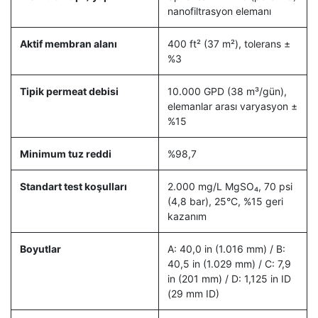
nanofiltrasyon elemanı
Aktif membran alanı
400 ft² (37 m²), tolerans ±
%3
Tipik permeat debisi
10.000 GPD (38 m³/gün),
elemanlar arası varyasyon ±
%15
Minimum tuz reddi
%98,7
Standart test koşulları
2.000 mg/L MgSO₄, 70 psi
(4,8 bar), 25°C, %15 geri
kazanım
Boyutlar
A: 40,0 in (1.016 mm) / B:
40,5 in (1.029 mm) / C: 7,9
in (201 mm) / D: 1,125 in ID
(29 mm ID)