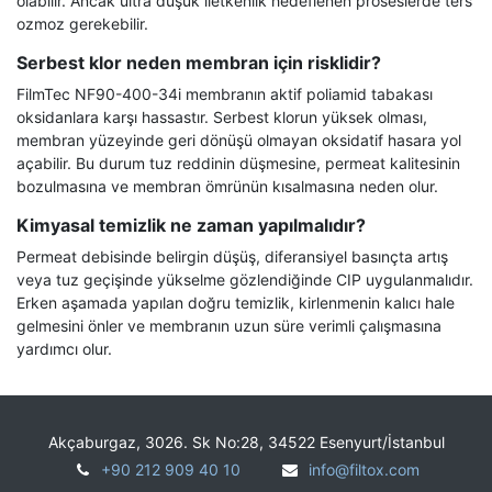
olabilir. Ancak ultra düşük iletkenlik hedeflenen proseslerde ters
ozmoz gerekebilir.
Serbest klor neden membran için risklidir?
FilmTec NF90-400-34i membranın aktif poliamid tabakası
oksidanlara karşı hassastır. Serbest klorun yüksek olması,
membran yüzeyinde geri dönüşü olmayan oksidatif hasara yol
açabilir. Bu durum tuz reddinin düşmesine, permeat kalitesinin
bozulmasına ve membran ömrünün kısalmasına neden olur.
Kimyasal temizlik ne zaman yapılmalıdır?
Permeat debisinde belirgin düşüş, diferansiyel basınçta artış
veya tuz geçişinde yükselme gözlendiğinde CIP uygulanmalıdır.
Erken aşamada yapılan doğru temizlik, kirlenmenin kalıcı hale
gelmesini önler ve membranın uzun süre verimli çalışmasına
yardımcı olur.
Akçaburgaz, 3026. Sk No:28, 34522 Esenyurt/İstanbul
+90 212 909 40 10
info@filtox.com