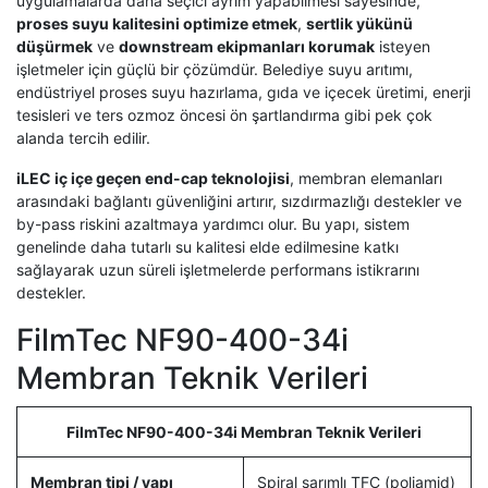
uygulamalarda daha seçici ayrım yapabilmesi sayesinde,
proses suyu kalitesini optimize etmek
,
sertlik yükünü
düşürmek
ve
downstream ekipmanları korumak
isteyen
işletmeler için güçlü bir çözümdür. Belediye suyu arıtımı,
endüstriyel proses suyu hazırlama, gıda ve içecek üretimi, enerji
tesisleri ve ters ozmoz öncesi ön şartlandırma gibi pek çok
alanda tercih edilir.
iLEC iç içe geçen end-cap teknolojisi
, membran elemanları
arasındaki bağlantı güvenliğini artırır, sızdırmazlığı destekler ve
by-pass riskini azaltmaya yardımcı olur. Bu yapı, sistem
genelinde daha tutarlı su kalitesi elde edilmesine katkı
sağlayarak uzun süreli işletmelerde performans istikrarını
destekler.
FilmTec NF90-400-34i
Membran Teknik Verileri
FilmTec NF90-400-34i Membran Teknik Verileri
Membran tipi / yapı
Spiral sarımlı TFC (poliamid)