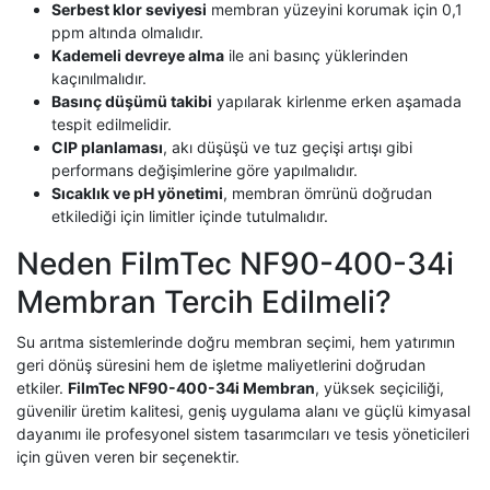
Serbest klor seviyesi
membran yüzeyini korumak için 0,1
ppm altında olmalıdır.
Kademeli devreye alma
ile ani basınç yüklerinden
kaçınılmalıdır.
Basınç düşümü takibi
yapılarak kirlenme erken aşamada
tespit edilmelidir.
CIP planlaması
, akı düşüşü ve tuz geçişi artışı gibi
performans değişimlerine göre yapılmalıdır.
Sıcaklık ve pH yönetimi
, membran ömrünü doğrudan
etkilediği için limitler içinde tutulmalıdır.
Neden FilmTec NF90-400-34i
Membran Tercih Edilmeli?
Su arıtma sistemlerinde doğru membran seçimi, hem yatırımın
geri dönüş süresini hem de işletme maliyetlerini doğrudan
etkiler.
FilmTec NF90-400-34i Membran
, yüksek seçiciliği,
güvenilir üretim kalitesi, geniş uygulama alanı ve güçlü kimyasal
dayanımı ile profesyonel sistem tasarımcıları ve tesis yöneticileri
için güven veren bir seçenektir.