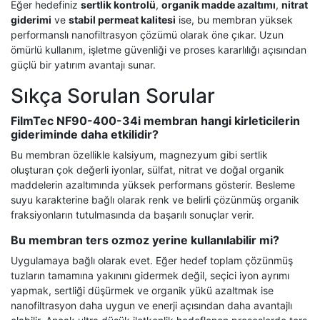
Eğer hedefiniz
sertlik kontrolü
,
organik madde azaltımı
,
nitrat
giderimi
ve
stabil permeat kalitesi
ise, bu membran yüksek
performanslı nanofiltrasyon çözümü olarak öne çıkar. Uzun
ömürlü kullanım, işletme güvenliği ve proses kararlılığı açısından
güçlü bir yatırım avantajı sunar.
Sıkça Sorulan Sorular
FilmTec NF90-400-34i membran hangi kirleticilerin
gideriminde daha etkilidir?
Bu membran özellikle kalsiyum, magnezyum gibi sertlik
oluşturan çok değerli iyonlar, sülfat, nitrat ve doğal organik
maddelerin azaltımında yüksek performans gösterir. Besleme
suyu karakterine bağlı olarak renk ve belirli çözünmüş organik
fraksiyonların tutulmasında da başarılı sonuçlar verir.
Bu membran ters ozmoz yerine kullanılabilir mi?
Uygulamaya bağlı olarak evet. Eğer hedef toplam çözünmüş
tuzların tamamına yakınını gidermek değil, seçici iyon ayrımı
yapmak, sertliği düşürmek ve organik yükü azaltmak ise
nanofiltrasyon daha uygun ve enerji açısından daha avantajlı