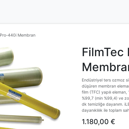
Ürünler
İletişim
 Pro-440i Membran
FilmTec 
Membra
Endüstriyel ters ozmoz sis
düşüren membran elemanı.
film (TFC) yapılı eleman
%99,7 (min %99,4) ve zor
dk temizliğe dayanım. iLE
dayanıklılık ile toplam sa
1.180,00
€