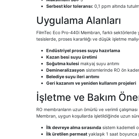
Serbest klor toleransı:
0,1 ppm altında tutulm
Uygulama Alanları
FilmTec Eco Pro-440i Membran, farklı sektörlerde yük
tesislerde, proses kararlılığı ve düşük işletme maliy
Endüstriyel proses suyu hazırlama
Kazan besi suyu üretimi
Soğutma kulesi
makyaj suyu arıtımı
Demineralizasyon
sistemlerinde RO ön kade
Belediye suyu ileri arıtımı
Geri kazanım ve yeniden kullanım projeleri
İşletme ve Bakım Öner
RO membranların uzun ömürlü ve verimli çalışması 
Membran, uygun koşullarda işletildiğinde uzun sür
İlk devreye alma sırasında
sistem kademeli ola
İlk üretilen permeat
yaklaşık 1 saat boyunca p