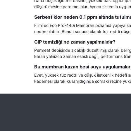
Daha düşük işletme basıncı, yüksek basınç pompasının
düşürülmesine yardımcı olur. Ayrıca sistemin uygun
Serbest klor neden 0,1 ppm altında tutulma
FilmTec Eco Pro-440i Membran poliamid yapıya sah
neden olabilir. Bunun sonucu olarak tuz reddi düşe
CIP temizliği ne zaman yapılmalıdır?
Permeat debisinde sıcaklık düzeltilmiş olarak belir
kararı yalnızca zaman esaslı değil, performans trend
Bu membran kazan besi suyu uygulamala
Evet, yüksek tuz reddi ve düşük iletkenlik hedefi 
kademesi olarak kullanıldığında sonraki reçine yük