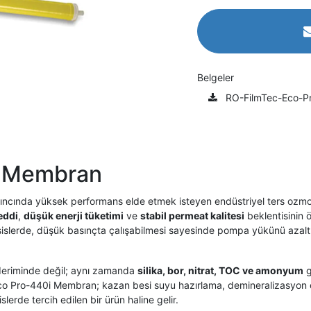
Belgeler
RO-FilmTec-Eco-P
i Membran
ında yüksek performans elde etmek isteyen endüstriyel ters ozmoz sist
eddi
,
düşük enerji tüketimi
ve
stabil permeat kalitesi
beklentisinin ö
tesislerde, düşük basınçta çalışabilmesi sayesinde pompa yükünü azalt
deriminde değil; aynı zamanda
silika, bor, nitrat, TOC ve amonyum
g
Eco Pro-440i Membran; kazan besi suyu hazırlama, demineralizasyon 
slerde tercih edilen bir ürün haline gelir.