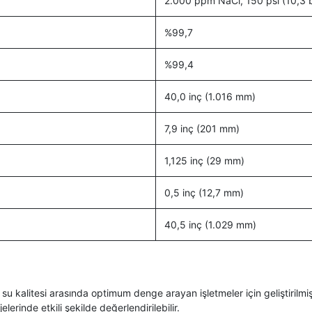
2.000 ppm NaCl, 150 psi (10,3 
%99,7
%99,4
40,0 inç (1.016 mm)
7,9 inç (201 mm)
1,125 inç (29 mm)
0,5 inç (12,7 mm)
40,5 inç (1.029 mm)
e su kalitesi arasında optimum denge arayan işletmeler için geliştiril
erinde etkili şekilde değerlendirilebilir.