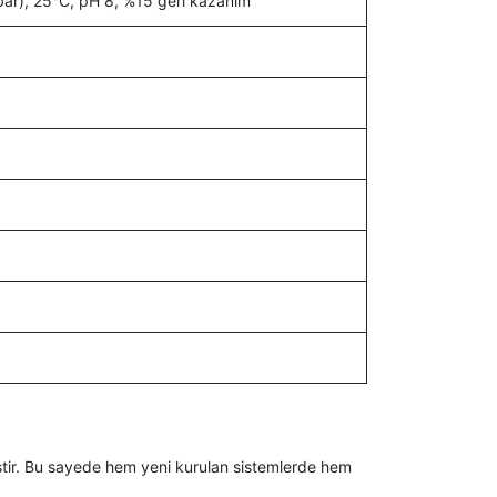
bar), 25°C, pH 8, %15 geri kazanım
miştir. Bu sayede hem yeni kurulan sistemlerde hem