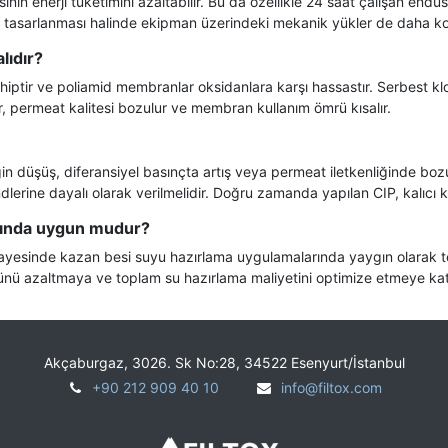
 enerji tüketimini azaltabilir. Bu da özellikle 24 saat çalışan endüst
 tasarlanması halinde ekipman üzerindeki mekanik yükler de daha kont
lıdır?
iptir ve poliamid membranlar oksidanlara karşı hassastır. Serbest k
r, permeat kalitesi bozulur ve membran kullanım ömrü kısalır.
gin düşüş, diferansiyel basınçta artış veya permeat iletkenliğinde boz
lerine dayalı olarak verilmelidir. Doğru zamanda yapılan CIP, kalıcı kir
rında uygun mudur?
sayesinde kazan besi suyu hazırlama uygulamalarında yaygın olarak ter
ünü azaltmaya ve toplam su hazırlama maliyetini optimize etmeye kat
Akçaburgaz, 3026. Sk No:28, 34522 Esenyurt/İstanbul
+90 212 909 40 10
info@filtox.com