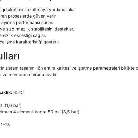
ji tüketimini azaltmaya yardımcı olur.
tiren proseslerde güven verir.
 ayırma performansı sunar.
ve sızdırmazlık stabilitesini destekler.
izlik esnekliği sağlar.
çalışma karakteristiği gösterir.
lları
istem tasarımı, ön arıtım kalitesi ve işletme parametreleri birlikte 
tır ve membran ömrünü uzatır.
aklık:
35°C
i (1,0 bar)
imum 4 elemanlı kapta 50 psi (3,5 bar)
 1–13