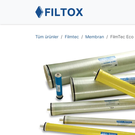
İçereği Atla
Anasayfa
Tüm ürünler
Filmtec
Membran
FilmTec Eco