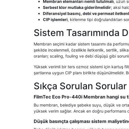
Membran elemanları nemli tutulmalı
, uzun s
Serbest klor mutlaka giderilmelidir
; aksi ha
Diferansiyel basınç, debi ve permeat iletkenl
CIP işlemleri
, kirlenme tipi doğrulandıktan s
Sistem Tasarımında D
Membran seçimi kadar sistem tasarımı da performans
şekilde incelenmeli, özellikle iletkenlik, sertlik, s
oranları; scaling, fouling ve debi düşüşü gibi sorunla
Yüksek verimli bir ters ozmoz sistemi için kartuş f
şartlarına uygun CIP planı birlikte düşünülmelidir
Sıkça Sorulan Sorular
FilmTec Eco Pro-440i Membran hangi su tip
Bu membran, belediye şebeke suyu, düşük ve orta i
yüksek verim sağlar. Ancak en doğru performans değer
Düşük basınçta çalışması sistem maliyetine