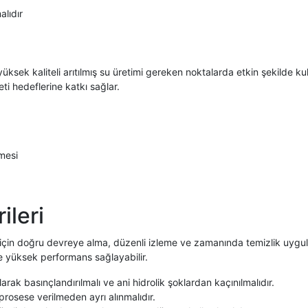
alıdır
sek kaliteli arıtılmış su üretimi gereken noktalarda etkin şekilde kulla
eti hedeflerine katkı sağlar.
mesi
ileri
için doğru devreye alma, düzenli izleme ve zamanında temizlik uygu
e yüksek performans sağlayabilir.
rak basınçlandırılmalı ve ani hidrolik şoklardan kaçınılmalıdır.
rosese verilmeden ayrı alınmalıdır.