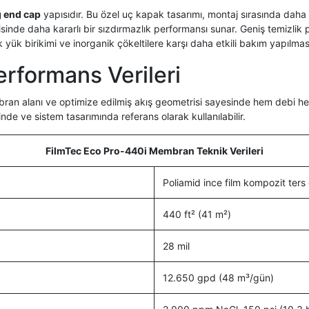
g end cap
yapısıdır. Bu özel uç kapak tasarımı, montaj sırasında daha g
sinde daha kararlı bir sızdırmazlık performansı sunar. Geniş temizlik pH
ük birikimi ve inorganik çökeltilere karşı daha etkili bakım yapılmas
erformans Verileri
an alanı ve optimize edilmiş akış geometrisi sayesinde hem debi he
nde ve sistem tasarımında referans olarak kullanılabilir.
FilmTec Eco Pro-440i Membran Teknik Verileri
Poliamid ince film kompozit te
440 ft² (41 m²)
28 mil
12.650 gpd (48 m³/gün)