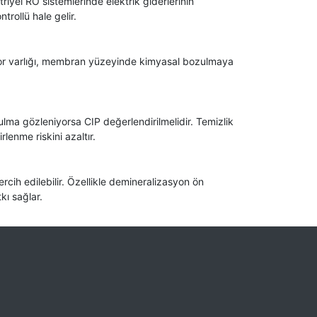
riyel RO sistemlerinde elektrik giderlerinin
rollü hale gelir.
lor varlığı, membran yüzeyinde kimyasal bozulmaya
ulma gözleniyorsa CIP değerlendirilmelidir. Temizlik
lenme riskini azaltır.
cih edilebilir. Özellikle demineralizasyon ön
kı sağlar.