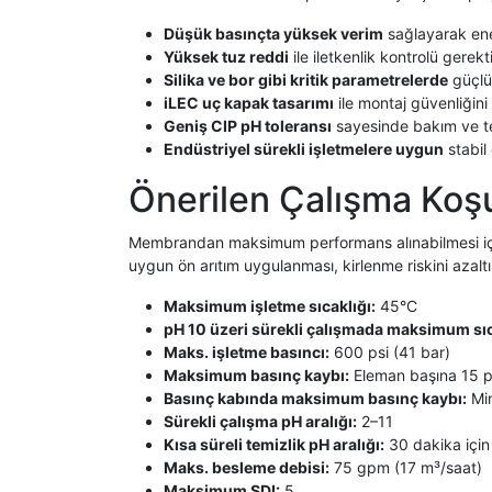
Düşük basınçta yüksek verim
sağlayarak ener
Yüksek tuz reddi
ile iletkenlik kontrolü gerek
Silika ve bor gibi kritik parametrelerde
güçlü
iLEC uç kapak tasarımı
ile montaj güvenliğini 
Geniş CIP pH toleransı
sayesinde bakım ve tem
Endüstriyel sürekli işletmelere uygun
stabil 
Önerilen Çalışma Koşu
Membrandan maksimum performans alınabilmesi için s
uygun ön arıtım uygulanması, kirlenme riskini azal
Maksimum işletme sıcaklığı:
45°C
pH 10 üzeri sürekli çalışmada maksimum sıc
Maks. işletme basıncı:
600 psi (41 bar)
Maksimum basınç kaybı:
Eleman başına 15 ps
Basınç kabında maksimum basınç kaybı:
Min
Sürekli çalışma pH aralığı:
2–11
Kısa süreli temizlik pH aralığı:
30 dakika için
Maks. besleme debisi:
75 gpm (17 m³/saat)
Maksimum SDI:
5