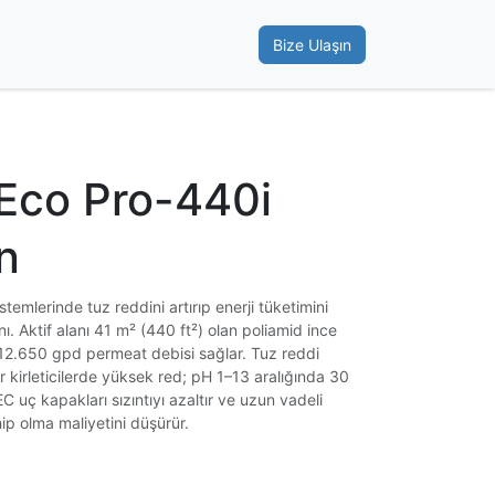
Bize Ulaşın
Eco Pro-440i
n
temlerinde tuz reddini artırıp enerji tüketimini
 Aktif alanı 41 m² (440 ft²) olan poliamid ince
, 12.650 gpd permeat debisi sağlar. Tuz reddi
 kirleticilerde yüksek red; pH 1–13 aralığında 30
C uç kapakları sızıntıyı azaltır ve uzun vadeli
hip olma maliyetini düşürür.