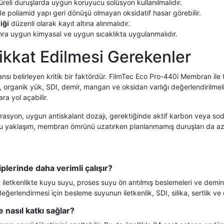
üreli duruşlarda uygun koruyucu solüsyon kullanılmalıdır.
lde poliamid yapı geri dönüşü olmayan oksidatif hasar görebilir.
iği
düzenli olarak kayıt altına alınmalıdır.
onra uygun kimyasal ve uygun sıcaklıkta uygulanmalıdır.
ikkat Edilmesi Gerekenler
ı belirleyen kritik bir faktördür. FilmTec Eco Pro-440i Membran ile t
ilika, organik yük, SDI, demir, mangan ve oksidan varlığı değerlendirilm
ra yol açabilir.
iltrasyon, uygun antiskalant dozajı, gerektiğinde aktif karbon veya s
. Bu yaklaşım, membran ömrünü uzatırken planlanmamış duruşları da aza
lerinde daha verimli çalışır?
letkenlikte kuyu suyu, proses suyu ön arıtılmış beslemeleri ve demi
lendirmesi için besleme suyunun iletkenlik, SDI, silika, sertlik ve ok
 nasıl katkı sağlar?