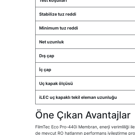
Test koşulları
Stabilize tuz reddi
Minimum tuz reddi
Net uzunluk
Dış çap
İç çap
Uç kapak ölçüsü
iLEC uç kapaklı tekil eleman uzunluğu
Öne Çıkan Avantajlar
FilmTec Eco Pro-440i Membran, enerji verimliliği il
de mevcut RO hatlarının performans iyileştirme projel