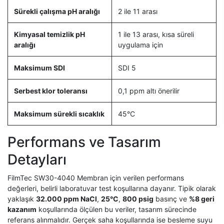
Sürekli çalışma pH aralığı
2 ile 11 arası
Kimyasal temizlik pH
1 ile 13 arası, kısa süreli
aralığı
uygulama için
Maksimum SDI
SDI 5
Serbest klor toleransı
0,1 ppm altı önerilir
Maksimum sürekli sıcaklık
45°C
Performans ve Tasarım
Detayları
FilmTec SW30-4040 Membran için verilen performans
değerleri, belirli laboratuvar test koşullarına dayanır. Tipik olarak
yaklaşık
32.000 ppm NaCl
,
25°C
,
800 psig
basınç ve
%8 geri
kazanım
koşullarında ölçülen bu veriler, tasarım sürecinde
referans alınmalıdır. Gerçek saha koşullarında ise besleme suyu