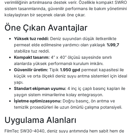
verimliliğinin artırılmasına destek verir. Özellikle kompakt SWRO
sistem tasarımlarında, güvenilir performans ile bakım yönetimini
kolaylaştıran bir seçenek olarak öne çıkar.
Öne Çıkan Avantajlar
Yüksek tuz reddi:
Deniz suyundan düşük iletkenlikte
permeat elde edilmesine yardımcı olan yaklaşık
%99,7
stabilize tuz reddi.
Kompakt tasarım:
4” x 40” ölçüsü sayesinde sınırlı
alanlarda yüksek performanslı kurulum imkânı.
Güvenilir üretim:
Tipik
1.950 gpd
permeat kapasitesi ile
küçük ve orta ölçekli deniz suyu arıtma sistemleri için ideal
yapı.
Standart ekipman uyumu:
4 inç iç çaplı basınç kapları ile
yaygın sistem mimarilerine kolay entegrasyon.
İşletme optimizasyonu:
Doğru basınç, ön arıtma ve
temizlik prosedürleri ile uzun ömürlü çalışma potansiyeli.
Uygulama Alanları
FilmTec SW30-4040, deniz suyu arıtımında hem sabit hem de