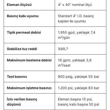
Eleman ölçüsü
4” x 40” nominal ölçü
Basınç kabı uyumu
Standart 4” I.D. basınç
kapları ile uyumlu
Tipik permeat debisi
1.950 gpd, yaklaşık 7,4
m³/gün
Stabilize tuz reddi
%99,7
Maksimum besleme debisi
16 gpm, yaklaşık 3,6
m³/saat
Test basıncı
800 psig, yaklaşık 55 bar
Maksimum işletme basıncı
1.200 psi, yaklaşık 83 bar
İzin verilen basınç
Eleman başına 15 psi,
düşümü
basınç kabı başına 50 psi