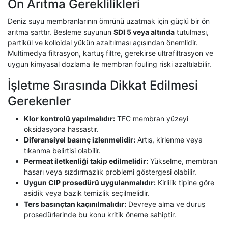
Ön Arıtma Gereklilikleri
Deniz suyu membranlarının ömrünü uzatmak için güçlü bir ön
arıtma şarttır. Besleme suyunun
SDI 5 veya altında
tutulması,
partikül ve kolloidal yükün azaltılması açısından önemlidir.
Multimedya filtrasyon, kartuş filtre, gerekirse ultrafiltrasyon ve
uygun kimyasal dozlama ile membran fouling riski azaltılabilir.
İşletme Sırasında Dikkat Edilmesi
Gerekenler
Klor kontrolü yapılmalıdır:
TFC membran yüzeyi
oksidasyona hassastır.
Diferansiyel basınç izlenmelidir:
Artış, kirlenme veya
tıkanma belirtisi olabilir.
Permeat iletkenliği takip edilmelidir:
Yükselme, membran
hasarı veya sızdırmazlık problemi göstergesi olabilir.
Uygun CIP prosedürü uygulanmalıdır:
Kirlilik tipine göre
asidik veya bazik temizlik seçilmelidir.
Ters basınçtan kaçınılmalıdır:
Devreye alma ve duruş
prosedürlerinde bu konu kritik öneme sahiptir.