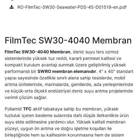
RO-FilmTec-SW30-Seawater-PDS-45-D01519-en.pdf
FilmTec SW30-4040 Membran
FilmTec SW30-4040 Membran
, deniz suyu ters ozmoz
sistemlerinde yüksek tuz reddi, kararlı permeat kalitesi ve
kompakt kurulum avantajı sunmak üzere geliştirilmiş yüksek
performanslı bir
SWRO membran elemanıdır
. 4” x 40” standart
yapısı sayesinde özellikle sınırlı alana sahip tesislerde, mobil
arıtma ünitelerinde, marinalarda, gemilerde, ada yerleşimlerinde
ve küçük-orta ölçekli endüstriyel deniz suyu arıtma projelerinde
verimli çözüm sağlar.
Poliamid
TFC
aktif tabakaya sahip bu membran, yüksek
tuzluluk içeren besleme sularında dahi düşük iletkenlikte ürün
suyu elde edilmesine yardımcı olur. Yüksek kaliteli membran
yüzeyi, uygun ön arıtma ve doğru işletme koşulları ile
birleştiğinde hem su kalitesinin korunmasına hem de sistem