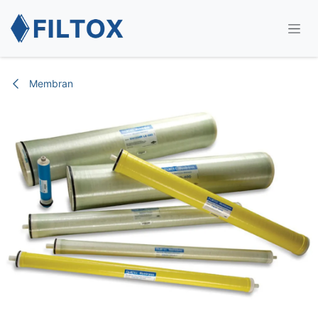
İçereği Atla
Membran