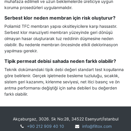
muhafaza edilmeli ve uzun beklemelerde üreticiye uygun
koruma prosedürleri uygulanmalıdır.
Serbest klor neden membran için risk oluşturur?
Poliamid TFC membran yapısı oksitleyicilere karşı hassastır.
Serbest klor maruziyeti membran yüzeyinde geri dönüşü
olmayan hasar oluşturarak tuz reddinin düşmesine neden
olabilir. Bu nedenle membran öncesinde etkili deklorinasyon
yapılması gerekir.
Tipik permeat debisi sahada neden farklı olabilir?
Teknik dokümandaki tipik debi değeri standart test koşullarına
göre belirlenir. Gerçek işletmede besleme tuzluluğu, sıcaklık,
sistem geri kazanımı, kirlenme seviyesi, net itici basınç ve ön
arıtma performansı değiştiği için saha debileri bu değerden
farklı olabilir.
Akçaburgaz, 3026. Sk No:28, 34522 Esenyurt/İstanbul
+90 212 909 40 10
info@filtox.com