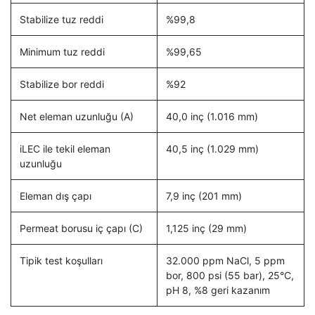
Stabilize tuz reddi
%99,8
Minimum tuz reddi
%99,65
Stabilize bor reddi
%92
Net eleman uzunluğu (A)
40,0 inç (1.016 mm)
iLEC ile tekil eleman
40,5 inç (1.029 mm)
uzunluğu
Eleman dış çapı
7,9 inç (201 mm)
Permeat borusu iç çapı (C)
1,125 inç (29 mm)
Tipik test koşulları
32.000 ppm NaCl, 5 ppm
bor, 800 psi (55 bar), 25°C,
pH 8, %8 geri kazanım