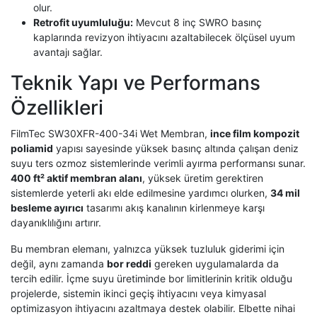
olur.
Retrofit uyumluluğu:
Mevcut 8 inç SWRO basınç
kaplarında revizyon ihtiyacını azaltabilecek ölçüsel uyum
avantajı sağlar.
Teknik Yapı ve Performans
Özellikleri
FilmTec SW30XFR-400-34i Wet Membran,
ince film kompozit
poliamid
yapısı sayesinde yüksek basınç altında çalışan deniz
suyu ters ozmoz sistemlerinde verimli ayırma performansı sunar.
400 ft² aktif membran alanı
, yüksek üretim gerektiren
sistemlerde yeterli akı elde edilmesine yardımcı olurken,
34 mil
besleme ayırıcı
tasarımı akış kanalının kirlenmeye karşı
dayanıklılığını artırır.
Bu membran elemanı, yalnızca yüksek tuzluluk giderimi için
değil, aynı zamanda
bor reddi
gereken uygulamalarda da
tercih edilir. İçme suyu üretiminde bor limitlerinin kritik olduğu
projelerde, sistemin ikinci geçiş ihtiyacını veya kimyasal
optimizasyon ihtiyacını azaltmaya destek olabilir. Elbette nihai