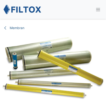
İçereği Atla
Membran