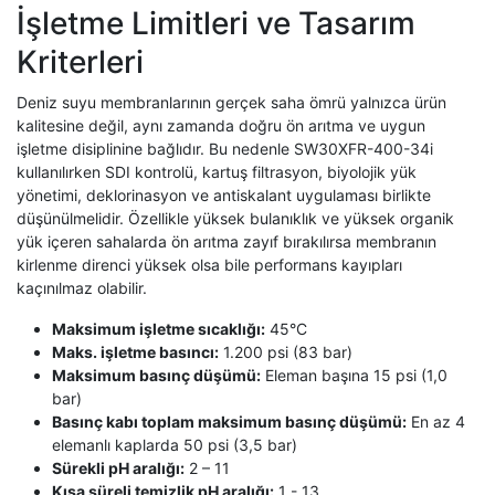
İşletme Limitleri ve Tasarım
Kriterleri
Deniz suyu membranlarının gerçek saha ömrü yalnızca ürün
kalitesine değil, aynı zamanda doğru ön arıtma ve uygun
işletme disiplinine bağlıdır. Bu nedenle SW30XFR-400-34i
kullanılırken SDI kontrolü, kartuş filtrasyon, biyolojik yük
yönetimi, deklorinasyon ve antiskalant uygulaması birlikte
düşünülmelidir. Özellikle yüksek bulanıklık ve yüksek organik
yük içeren sahalarda ön arıtma zayıf bırakılırsa membranın
kirlenme direnci yüksek olsa bile performans kayıpları
kaçınılmaz olabilir.
Maksimum işletme sıcaklığı:
45°C
Maks. işletme basıncı:
1.200 psi (83 bar)
Maksimum basınç düşümü:
Eleman başına 15 psi (1,0
bar)
Basınç kabı toplam maksimum basınç düşümü:
En az 4
elemanlı kaplarda 50 psi (3,5 bar)
Sürekli pH aralığı:
2 – 11
Kısa süreli temizlik pH aralığı:
1 - 13