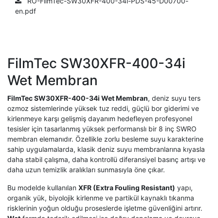
RO-FilmTec-SW30XFR-400-34i-PDS-45-D00700-
en.pdf
FilmTec SW30XFR-400-34i
Wet Membran
FilmTec SW30XFR-400-34i Wet Membran
, deniz suyu ters
ozmoz sistemlerinde yüksek tuz reddi, güçlü bor giderimi ve
kirlenmeye karşı gelişmiş dayanım hedefleyen profesyonel
tesisler için tasarlanmış yüksek performanslı bir 8 inç SWRO
membran elemanıdır. Özellikle zorlu besleme suyu karakterine
sahip uygulamalarda, klasik deniz suyu membranlarına kıyasla
daha stabil çalışma, daha kontrollü diferansiyel basınç artışı ve
daha uzun temizlik aralıkları sunmasıyla öne çıkar.
Bu modelde kullanılan
XFR (Extra Fouling Resistant)
yapı,
organik yük, biyolojik kirlenme ve partikül kaynaklı tıkanma
risklerinin yoğun olduğu proseslerde işletme güvenliğini artırır.