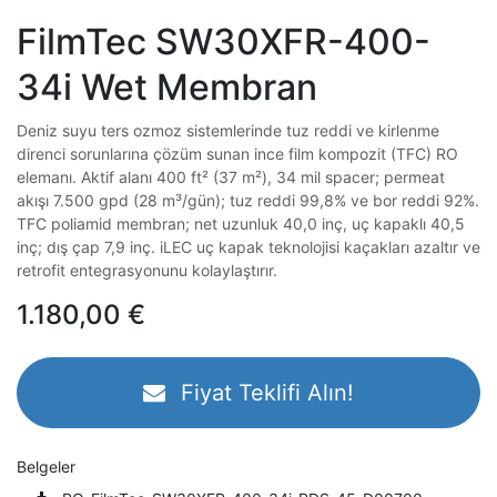
FilmTec SW30XFR-400-
34i Wet Membran
Deniz suyu ters ozmoz sistemlerinde tuz reddi ve kirlenme
direnci sorunlarına çözüm sunan ince film kompozit (TFC) RO
elemanı. Aktif alanı 400 ft² (37 m²), 34 mil spacer; permeat
akışı 7.500 gpd (28 m³/gün); tuz reddi 99,8% ve bor reddi 92%.
TFC poliamid membran; net uzunluk 40,0 inç, uç kapaklı 40,5
inç; dış çap 7,9 inç. iLEC uç kapak teknolojisi kaçakları azaltır ve
retrofit entegrasyonunu kolaylaştırır.
1.180,00
€
Fiyat Teklifi Alın!
Belgeler