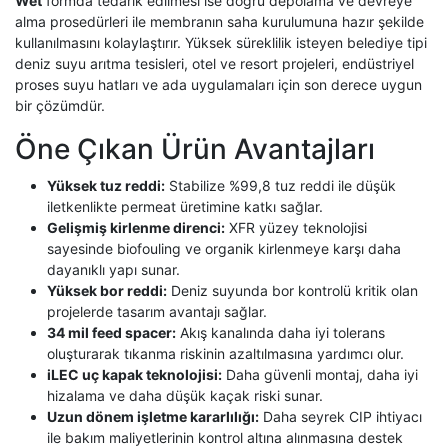
Wet
formda tedarik edilmesi ise doğru depolama ve devreye
alma prosedürleri ile membranın saha kurulumuna hazır şekilde
kullanılmasını kolaylaştırır. Yüksek süreklilik isteyen belediye tipi
deniz suyu arıtma tesisleri, otel ve resort projeleri, endüstriyel
proses suyu hatları ve ada uygulamaları için son derece uygun
bir çözümdür.
Öne Çıkan Ürün Avantajları
Yüksek tuz reddi:
Stabilize %99,8 tuz reddi ile düşük
iletkenlikte permeat üretimine katkı sağlar.
Gelişmiş kirlenme direnci:
XFR yüzey teknolojisi
sayesinde biofouling ve organik kirlenmeye karşı daha
dayanıklı yapı sunar.
Yüksek bor reddi:
Deniz suyunda bor kontrolü kritik olan
projelerde tasarım avantajı sağlar.
34 mil feed spacer:
Akış kanalında daha iyi tolerans
oluşturarak tıkanma riskinin azaltılmasına yardımcı olur.
iLEC uç kapak teknolojisi:
Daha güvenli montaj, daha iyi
hizalama ve daha düşük kaçak riski sunar.
Uzun dönem işletme kararlılığı:
Daha seyrek CIP ihtiyacı
ile bakım maliyetlerinin kontrol altına alınmasına destek